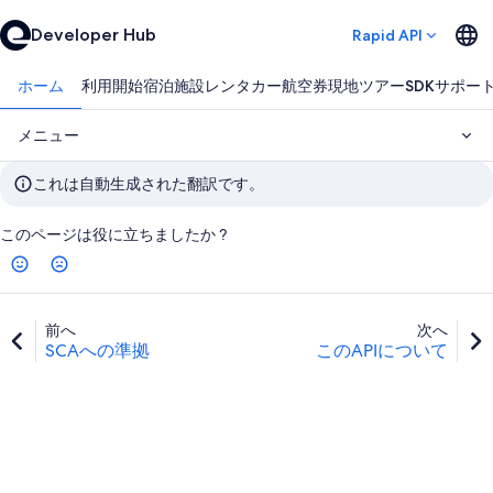
Developer Hub
Rapid API
ホーム
利用開始
宿泊施設
レンタカー
航空券
現地ツアー
SDK
サポー
メニュー
これは自動生成された翻訳です。
このページは役に立ちましたか ?
前へ
次へ
SCAへの準拠
このAPIについて