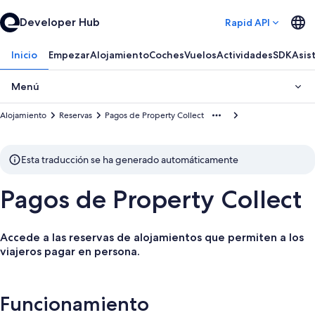
Developer Hub
Rapid API
Inicio
Empezar
Alojamiento
Coches
Vuelos
Actividades
SDK
Asis
Menú
Alojamiento
Reservas
Pagos de Property Collect
Esta traducción se ha generado automáticamente
Pagos de Property Collect
Accede a las reservas de alojamientos que permiten a los
viajeros pagar en persona.
Funcionamiento