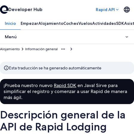
Developer Hub
Rapid API
Inicio
Empezar
Alojamiento
Coches
Vuelos
Actividades
SDK
Asis
Menú
Alojamiento
Información general
Esta traducción se ha generado automáticamente
¡Prueba nuestro nuevo
Rapid SDK
en Java! Sirve para
simplificar el registro y comenzar a usar Rapid de manera
más ágil.
Descripción general de la
API de Rapid Lodging