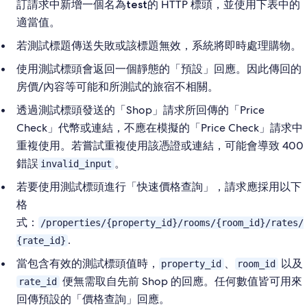
訂請求中新增一個名為
的 HTTP 標頭，並使用下表中的
test
適當值。
若測試標題傳送失敗或該標題無效，系統將即時處理購物。
使用測試標頭會返回一個靜態的「預設」回應。因此傳回的
房價/內容等可能和所測試的旅宿不相關。
透過測試標頭發送的「Shop」請求所回傳的「Price
Check」代幣或連結，不應在模擬的「Price Check」請求中
重複使用。若嘗試重複使用該憑證或連結，可能會導致 400
錯誤
。
invalid_input
若要使用測試標頭進行「快速價格查詢」，請求應採用以下
格
式：
/properties/{property_id}/rooms/{room_id}/rates/
.
{rate_id}
當包含有效的測試標頭值時，
、
以及
property_id
room_id
便無需取自先前 Shop 的回應。任何數值皆可用來
rate_id
回傳預設的「價格查詢」回應。