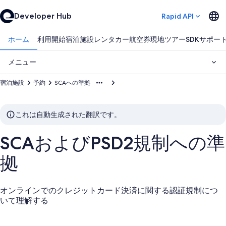
Developer Hub
Rapid API
ホーム
利用開始
宿泊施設
レンタカー
航空券
現地ツアー
SDK
サポー
メニュー
宿泊施設
予約
SCAへの準拠
これは自動生成された翻訳です。
SCAおよびPSD2規制への準
拠
オンラインでのクレジットカード決済に関する認証規制につ
いて理解する