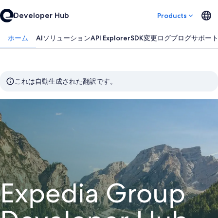
Developer Hub
Products
ホーム
AIソリューション
API Explorer
SDK
変更ログ
ブログ
サポー
これは自動生成された翻訳です。
Expedia Group