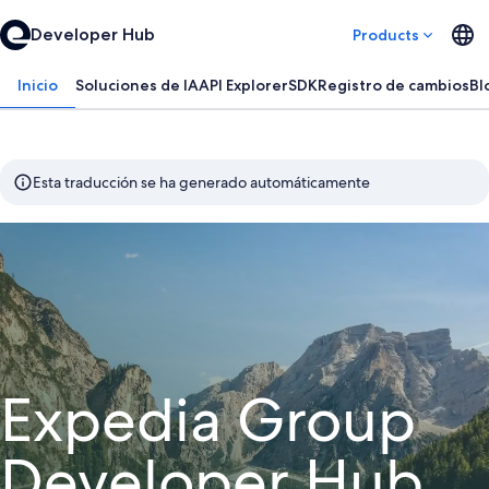
Developer Hub
Products
Inicio
Soluciones de IA
API Explorer
SDK
Registro de cambios
Bl
Esta traducción se ha generado automáticamente
Expedia Group
Developer Hub