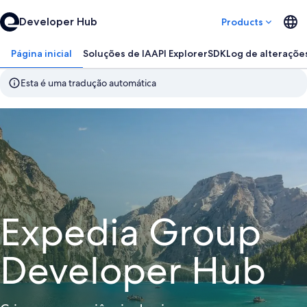
Developer Hub
Products
Página inicial
Soluções de IA
API Explorer
SDK
Log de alteraçõe
Esta é uma tradução automática
Expedia Group
Developer Hub