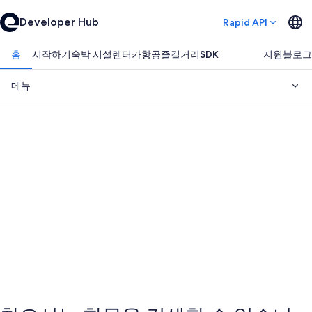
Developer Hub
Rapid API
홈
시작하기
숙박 시설
렌터카
항공
즐길거리
SDK
지원
블로그
메뉴