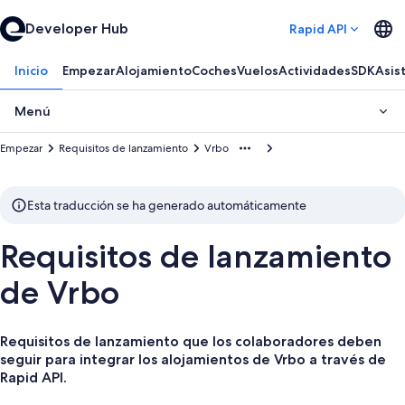
Developer Hub
Rapid API
Inicio
Empezar
Alojamiento
Coches
Vuelos
Actividades
SDK
Asis
Menú
Empezar
Requisitos de lanzamiento
Vrbo
Esta traducción se ha generado automáticamente
Requisitos de lanzamiento
de Vrbo
Requisitos de lanzamiento que los colaboradores deben
seguir para integrar los alojamientos de Vrbo a través de
Rapid API.