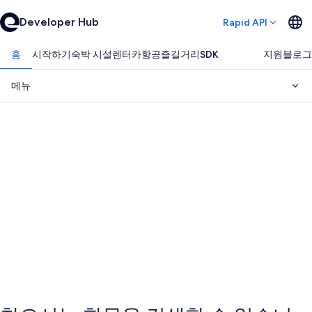
Developer Hub
Rapid API
홈
시작하기
숙박 시설
렌터카
항공
즐길거리
SDK
지원
블로그
메뉴