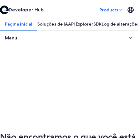
Developer Hub
Products
Página inicial
Soluções de IA
API Explorer
SDK
Log de alteraçõe
Menu
Não encontramos o que você está