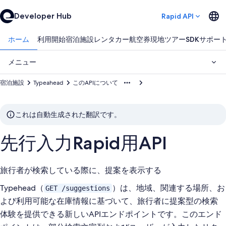
Developer Hub
Rapid API
ホーム
利用開始
宿泊施設
レンタカー
航空券
現地ツアー
SDK
サポー
メニュー
宿泊施設
Typeahead
このAPIについて
これは自動生成された翻訳です。
先行入力Rapid用API
旅行者が検索している際に、提案を表示する
Typehead（
）は、地域、関連する場所、お
GET /suggestions
よび利用可能な在庫情報に基づいて、旅行者に提案型の検索
体験を提供できる新しいAPIエンドポイントです。このエンド