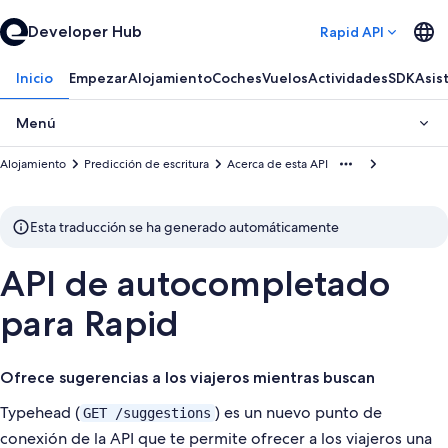
Developer Hub
Rapid API
Inicio
Empezar
Alojamiento
Coches
Vuelos
Actividades
SDK
Asis
Menú
Alojamiento
Predicción de escritura
Acerca de esta API
Esta traducción se ha generado automáticamente
API de autocompletado
para Rapid
Ofrece sugerencias a los viajeros mientras buscan
Typehead (
) es un nuevo punto de
GET /suggestions
conexión de la API que te permite ofrecer a los viajeros una