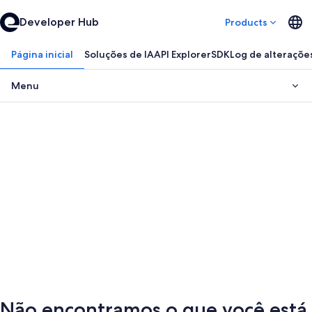
Developer Hub
Products
Página inicial
Soluções de IA
API Explorer
SDK
Log de alteraçõe
Menu
Não encontramos o que você está